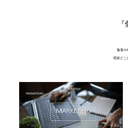
『
集客や
現状どこ