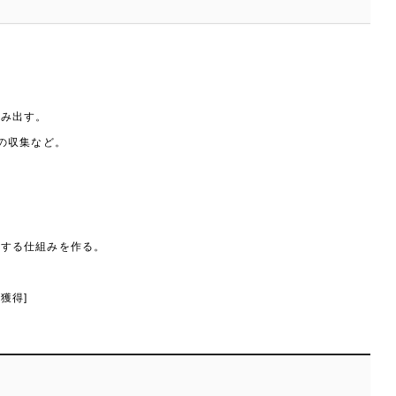
生み出す。
クの収集など。
進する仕組みを作る。
獲得]