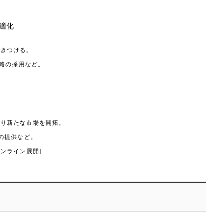
適化
引きつける。
戦略の採用など。
より新たな市場を開拓。
スの提供など。
ンライン展開]