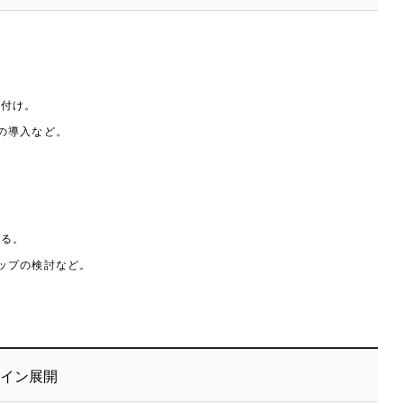
位付け。
術の導入など。
する。
シップの検討など。
ライン展開