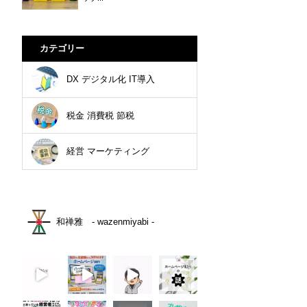
カテゴリー
DX デジタル化 IT導入
税金 消費税 節税
経営 マーケティング
和禅雅 - wazenmiyabi -