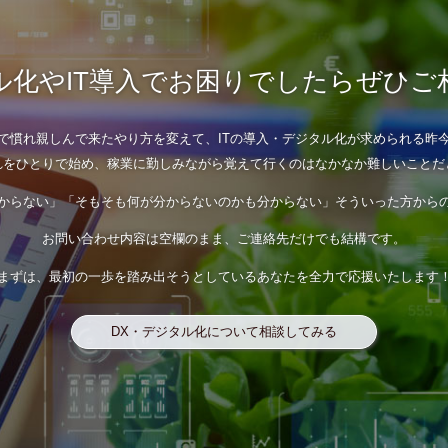
化やIT導入で
お困りでしたらぜひご
で慣れ親しんで来たやり方を変えて、
ITの導入・デジタル化が求められる昨
れをひとりで始め、稼業に勤しみながら
覚えて行くのはなかなか難しいことだ
からない」
「そもそも何が分からないのかも分からない」
そういった方から
お問い合わせ内容は空欄のまま、
ご連絡先だけでも結構です。
まずは、最初の一歩を踏み出そうとしているあなたを
全力で応援いたします
DX・デジタル化について相談してみる