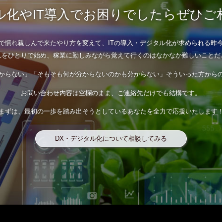
化やIT導入で
お困りでしたらぜひご
で慣れ親しんで来たやり方を変えて、
ITの導入・デジタル化が求められる昨
れをひとりで始め、稼業に勤しみながら
覚えて行くのはなかなか難しいことだ
からない」
「そもそも何が分からないのかも分からない」
そういった方から
お問い合わせ内容は空欄のまま、
ご連絡先だけでも結構です。
まずは、最初の一歩を踏み出そうとしているあなたを
全力で応援いたします
DX・デジタル化について相談してみる