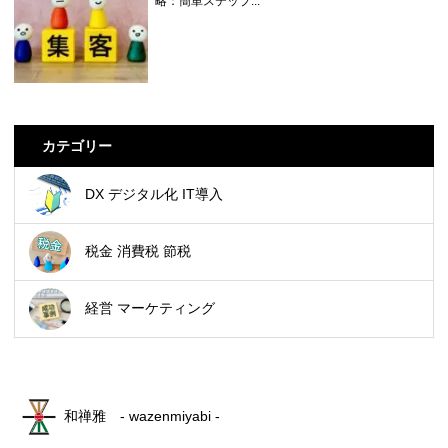
略：簡単ステップ...
カテゴリー
DX デジタル化 IT導入
税金 消費税 節税
経営 マーケティング
和禅雅 - wazenmiyabi -