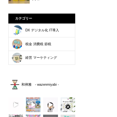
カテゴリー
DX デジタル化 IT導入
税金 消費税 節税
経営 マーケティング
和禅雅 - wazenmiyabi -