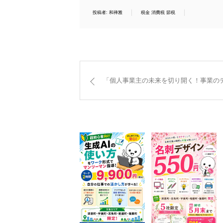
投稿者:
和禅雅
税金 消費税 節税
「個人事業主の未来を切り開く！事業のデジ