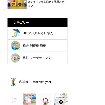
オンライン集客戦略：簡単ステ
ップ...
カテゴリー
DX デジタル化 IT導入
税金 消費税 節税
経営 マーケティング
和禅雅 - wazenmiyabi -