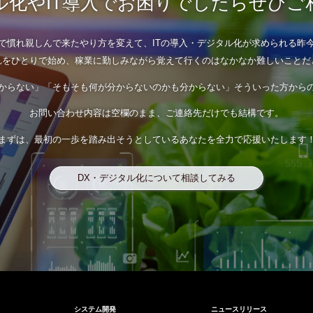
化やIT導入で
お困りでしたらぜひご
で慣れ親しんで来たやり方を変えて、
ITの導入・デジタル化が求められる昨
れをひとりで始め、稼業に勤しみながら
覚えて行くのはなかなか難しいことだ
からない」
「そもそも何が分からないのかも分からない」
そういった方から
お問い合わせ内容は空欄のまま、
ご連絡先だけでも結構です。
まずは、最初の一歩を踏み出そうとしているあなたを
全力で応援いたします
DX・デジタル化について相談してみる
システム開発
ニュースリリース