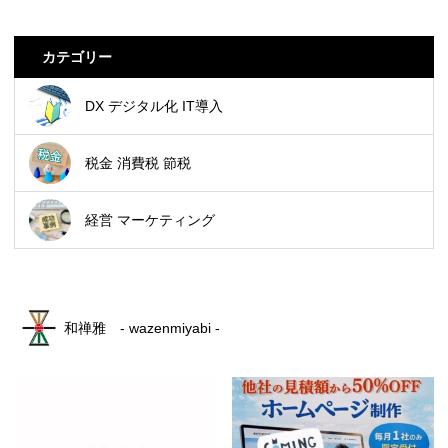
カテゴリー
DX デジタル化 IT導入
税金 消費税 節税
経営 マーケティング
和禅雅 - wazenmiyabi -