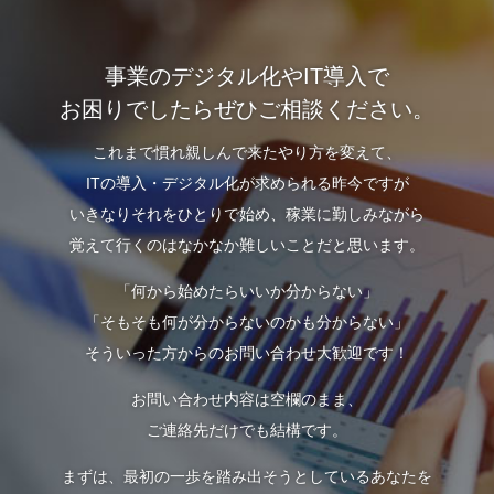
事業のデジタル化やIT導入で
お困りでしたらぜひご相談ください。
これまで慣れ親しんで来たやり方を変えて、
ITの導入・デジタル化が求められる昨今ですが
いきなりそれをひとりで始め、稼業に勤しみながら
覚えて行くのはなかなか難しいことだと思います。
「何から始めたらいいか分からない」
「そもそも何が分からないのかも分からない」
そういった方からのお問い合わせ大歓迎です！
お問い合わせ内容は空欄のまま、
ご連絡先だけでも結構です。
まずは、最初の一歩を踏み出そうとしているあなたを